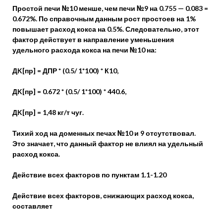
Простой печи №10 менше, чем печи №9 на 0.755 — 0.083 =
0.672%. По справочным данным рост простоев на 1%
повышает расход кокса на 0.5%. Следовательно, этот
фактор действует в направление уменьшения
удельного расхода кокса на печи №10 на:
ДK[пр] = ДПР * (0.5/ 1*100) * К10,
ДK[пр] = 0.672 * (0.5/ 1*100) * 440.6,
ДK[пр] = 1,48 кг/т чуг.
Тихий ход на доменных печах №10 и 9 отсутствовал.
Это значает, что данный фактор не влиял на удельный
расход кокса.
Действие всех факторов по пунктам 1.1-1.20
Действие всех факторов, снижающих расход кокса,
составляет