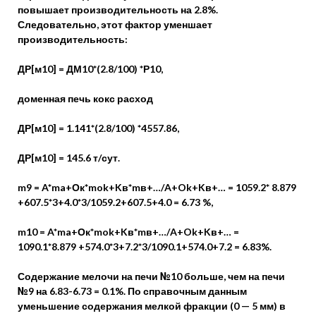
повышает производительность на 2.8%.
Следовательно, этот фактор уменшает
производительность:
ДР[м10] = ДМ10*(2.8/100) *Р10,
доменная печь кокс расход
ДР[м10] = 1.141*(2.8/100) *4557.86,
ДР[м10] = 145.6 т/сут.
m9 = A*ma+Ок*mok+Kв*mв+…/A+Ok+Kв+… = 1059.2* 8.879
+607.5*3+4.0*3/1059.2+607.5+4.0 = 6.73 %,
m10 = A*ma+Ок*mok+Kв*mв+…/A+Ok+Kв+… =
1090.1*8.879 +574.0*3+7.2*3/1090.1+574.0+7.2 = 6.83%.
Содержание мелочи на печи №10 больше, чем на печи
№9 на 6.83-6.73 = 0.1%. По справочным данным
уменьшение содержания мелкой фракции (0 — 5 мм) в