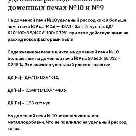
доменных печах №10 и №9
На доменной печи №10 удельный расход кокса больше,
чем в печи №9 на 440.6 — 437.1= 3.5 кг/т чуг. т.е. ДК/
К10*100=3.5/440.6*100=0.79%, при этом действующими на
расход кокса факторами были:
Содержание железа в шихте, на доменной печи №10
больше, чем на доменной печи №9 на 58.660- 58.312 =
0.348 %. Это снизило удельный расход кокса на:
ДК[Fe]= ДFe*(1/100) *К10,
ДК[Fe] = 0.348*(1/100) * 440.6
ДК[Fe] = 1.53 кг/т чуг.
На доменной печи №10 не использовались
металлодобавки. Что не повлияло на удельный расход
кокса.