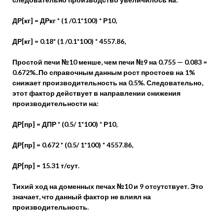
ДР[кг] = ДРкг * (1 /0.1*100) * Р10,
ДР[кг] = 0.18* (1 /0.1*100) * 4557.86,
Простой печи №10 менше, чем печи №9 на 0.755 — 0.083 =
0.672%..По справочным данным рост простоев на 1%
снижает производительность на 0.5%. Следовательно,
этот фактор действует в направлении снижения
производительности на:
ДР[пр] = ДПР * (0.5/ 1*100) * Р10,
ДР[пр] = 0.672 * (0.5/ 1*100) * 4557.86,
ДР[пр] = 15.31 т/сут.
Тихий ход на доменных печах №10 и 9 отсутствует. Это
значает, что данный фактор не влиял на
производительность.