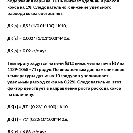
содержания серы на 0.01% снижает удельный расход
кокса на 1%. Следовательно, снижение удельного
расхода кокса составляет:
ДK[s] = ДS * (1/0.01*100) * K10,
ДK[s] = 0.002 * (1/0.1*100)*440.6,
ДK[s] = 0.09 кг/т чуг.
Температура дутья на печи №10 ниже, чем на печи №9 на
1139-1068 =71 градус. По справочным данным снижение
температуры дутья на 10 градусов увеличивает
удельный расход кокса на 0.22%. Следовательно, этот
фактор действует в направление роста расхода кокса
на величину:
ДК[t] = ДT* (0.22/10*100) * K10,
ДК[t] = 71* (0.22/10*100)*440.6,
ДK[t] = 6,88 кг/т чуг.