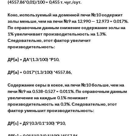
(4557.86*0,01)/100 = 0,455 т. чуг./сут.
Кокс, используемый на доменной печи №10 содержит
золы меньше, чем на печи №9 на 12.990 — 12.973 = 0.017%.
По справочным данным снижение содержание золы на
1% увеличивает производительность на 1.3%.
Следовательно, этот фактор увеличит
производительность:
ДР[а] = ДА*(1.3/100) *Р10,
ДР[а] = 0.017*(1.3/100) *4557.86,
Содержание серы в коксе, на печи №10 больше, чем на
печи №9 на 0.538-0.527 = 0.011%. По справочным данным
увеличение на каждые 0.1% понижает
производительность на 0.3%. Следовательно, этот
фактор уменьшит производительность:
ДР[s] = ДS*(0.3/0.1*100) *Р10,
ДР[s] = 0.011*(0.3/0.1*100) *4557.86,