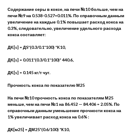
Содержание серы в коксе, на печи №10 больше, чем на
печи №9 на 0.538-0.527=0.011%. По справочным данным
увеличение на каждые 0.1% повышает расход кокса на
0.3%, следовательно, увеличение удельного расхода
кокса составляет:
ДK[s] = ДS*(0.3/0.1*100) *K10,
ДK[s] = 0.011*(0.3/0.1*100)* 440.6,
ДK[s] = 0.145 кг/т чуг.
Прочность кокса по показателю М25
На печи №10 прочность кокса по показателям М25
меньше, чем на печи №1 на 86.452 — 84.406 = 2.05%. По
справочным данным уменьшение прочности кокса на
1% увеличивает расход кокса на 0.6% :
ДК[м25] = ДМ25*(0.6/100) *К10,