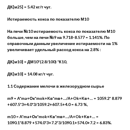
ДК[м25] = 5.42 кг/т чуг.
Истираемость кокса по показателю М10
На печи №10 истираемость кокса по показателю М10
больше, чем на печи №9 на 9.718-8.577 = 1.141%. По
справочным данным увеличение истираемости на 1%
увеличивает удельный расход кокса на 2.8% :
ДК[м10] = ДМ10*(2.8/100) *К10,
ДК[м10] = 14.08 кг/т чуг.
1.1 Содержание мелочи в железорудном сырье
m9 = A*ma+Ок*mok+Kв*mв+…/A+Ok+Kв+… = 1059.2* 8.879
+607.5*3+4.0*3/1059.2+607.5+4.0 = 6.73 %,
m10 = A*ma+Ок*mok+Kв*mв+…/A+Ok+Kв+… =
1090.1*8.879 +574.0*3+7.2*3/1090.1+574.0+7.2 = 6.83%.