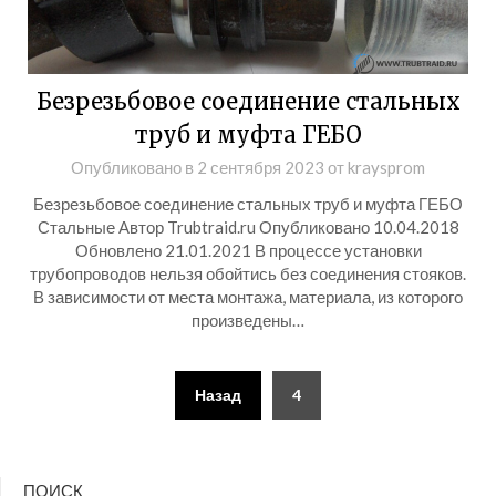
Безрезьбовое соединение стальных
труб и муфта ГЕБО
Опубликовано в
2 сентября 2023
от
kraysprom
Безрезьбовое соединение стальных труб и муфта ГЕБО
Стальные Автор Trubtraid.ru Опубликовано 10.04.2018
Обновлено 21.01.2021 В процессе установки
трубопроводов нельзя обойтись без соединения стояков.
В зависимости от места монтажа, материала, из которого
произведены…
Пагинация
Назад
4
записей
ПОИСК